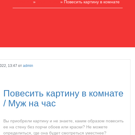
Главная
»
Муж на час
» Повесить картину в комнате
022, 13:47 от
admin
Повесить картину в комнате
/
Муж на час
Вы приобрели картину и не знаете, каким образом повесить
ее на стену без порчи обоев или краски? Не можете
определиться, где она будет смотреться уместнее?