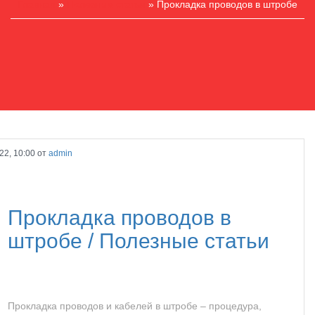
Главная
»
Полезные статьи
» Прокладка проводов в штробе
22, 10:00 от
admin
Прокладка проводов в
штробе /
Полезные статьи
Прокладка проводов и кабелей в штробе – процедура,